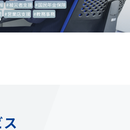
報
#被災者支援
#国民年金保険
理
#営業店支援
#教務事務
ビス