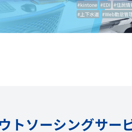
#kintone
#EDI
#住民情
#上下水道
#Web勤怠管
ウトソーシングサー