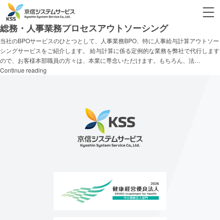
タグ:
総務
総務・人事業務プロセスアウトソーシング
当社のBPOサービスのひとつとして、人事業務BPO、特に人事給与計算アウトソー
シングサービスをご紹介します。 給与計算に係る定例的な業務を弊社で代行します
ので、お客様本部職員の方々は、本業に専念いただけます。もちろん、法…
総
Continue reading
務・
人
事
業
務
プ
ロ
セ
ス
ア
ウ
ト
ソ
ー
シ