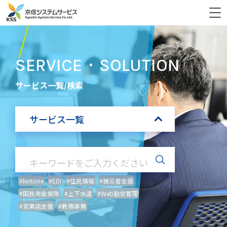
SERVICE・SOLUTION
サービス一覧/検索
サービス一覧
#kintone
#EDI
#住民情報
#被災者支援
#国民年金保険
#上下水道
#Web勤怠管理
#営業店支援
#教務事務