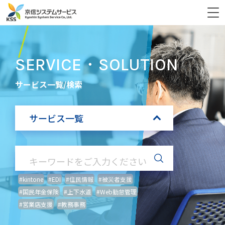
SERVICE・SOLUTION
サービス一覧/検索
サービス一覧
#kintone
#EDI
#住民情報
#被災者支援
#国民年金保険
#上下水道
#Web勤怠管理
#営業店支援
#教務事務