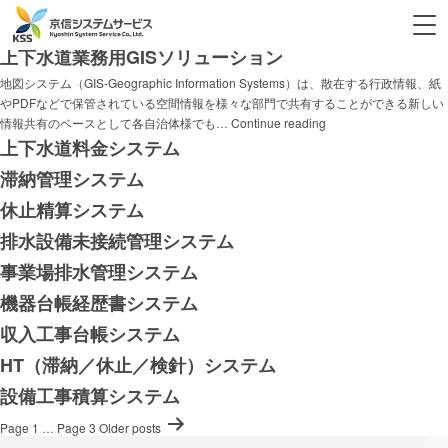
製品カテゴリー:
上下水道管理システム
上下水道業務用GISソリューション
地図システム（GIS-Geographic Information Systems）は、散在する行政情報、紙
やPDFなどで保管されている空間情報を様々な部門で共有することができる新しい
上
情報共有のベースとして各自治体様でも…
Continue reading
下
上下水道料金システム
水
滞納管理システム
道
業
休止精算システム
務
排水設備未接続管理システム
用
GIS
事業場排水管理システム
ソ
機器台帳経歴書システム
リ
ュ
収入工事台帳システム
ー
HT（滞納／休止／検針）システム
シ
ョ
設備工事積算システム
ン
投
Page 1
…
Page 3
Older
posts