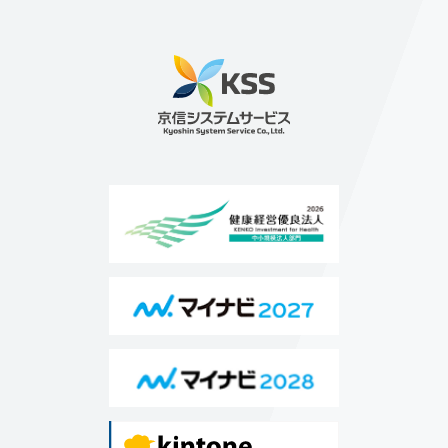
稿
の
ペ
ー
ジ
送
り