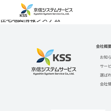
タグ:
住宅
住宅地図情報システム
会社概
お知
サー
選ば
会社