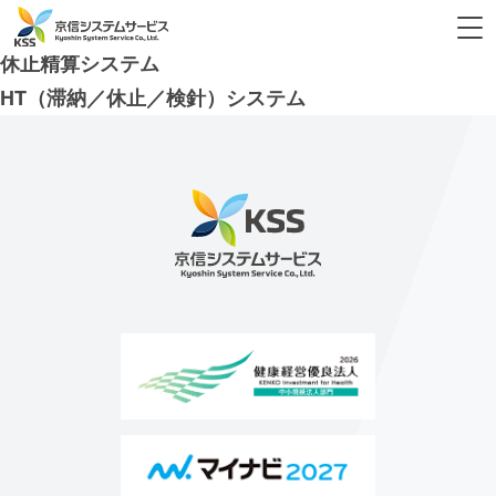
タグ:
休止
休止精算システム
HT（滞納／休止／検針）システム